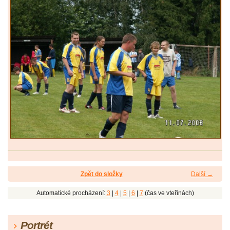
Zpět do složky
Další →
Automatické procházení:
3
|
4
|
5
|
6
|
7
(čas ve vteřinách)
Portrét